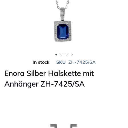
Skip
In stock
SKU
ZH-7425/SA
to
Enora Silber Halskette mit
the
beginning
Anhänger ZH-7425/SA
of
the
images
gallery