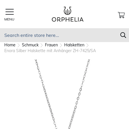
Skip
to
Content
MENU
MY
Search
S
Home
Schmuck
Frauen
Halsketten
Enora Silber Halskette mit Anhänger ZH-7425/SA
Skip
to
the
end
of
the
images
gallery