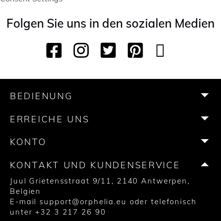
Folgen Sie uns in den sozialen Medien
F
I
T
P
Y
T
a
n
w
i
o
i
c
s
i
n
u
k
e
t
t
t
T
T
b
a
t
e
u
o
BEDIENUNG
o
g
e
r
b
k
o
r
r
e
e
ERREICHE UNS
k
a
s
m
t
KONTO
KONTAKT UND KUNDENSERVICE
Juul Grietensstraat 9/11, 2140 Antwerpen,
Belgien
E-mail
support@orphelia.eu
oder telefonisch
unter
+32 3 217 26 90