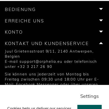
e
t
t
t
T
T
b
a
t
e
u
o
BEDIENUNG
o
g
e
r
b
k
o
r
r
e
e
ERREICHE UNS
k
a
s
m
t
KONTO
KONTAKT UND KUNDENSERVICE
Juul Grietensstraat 9/11, 2140 Antwerpen,
Belgien
E-mail
support@orphelia.eu
oder telefonisch
unter
+32 3 217 26 90
Sie können uns jederzeit von Montag bis
Freitag zwischen 09:30 und 18:00 Uhr per E-
Mail, Facebook Messenger oder über unseren
Chat auf der Website erreichen.
Settings
© 2020 United Watch Trading Group
Cookies help us deliver our services.