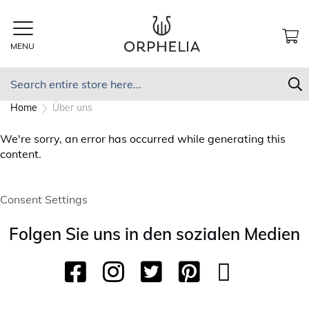
Skip
to
Content
MENU
MY
Search
S
Home
Über uns
We're sorry, an error has occurred while generating this
content.
Consent Settings
Folgen Sie uns in den sozialen Medien
F
I
T
P
Y
T
a
n
w
i
o
i
c
s
i
n
u
k