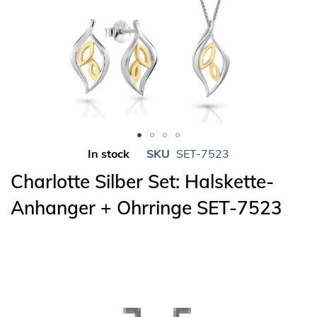
Skip
In stock
SKU
SET-7523
to
Charlotte Silber Set: Halskette-
the
beginning
Anhanger + Ohrringe SET-7523
of
the
images
gallery