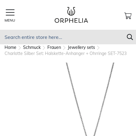
Skip
to
Content
MENU
MY
Search
S
Home
Schmuck
Frauen
Jewellery sets
Charlotte Silber Set: Halskette-Anhanger + Ohrringe SET-7523
Skip
to
the
end
of
the
images
gallery