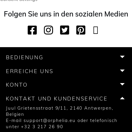
Folgen Sie uns in den sozialen Medien
F
I
T
P
Y
T
a
n
w
i
o
i
c
s
i
n
u
k
e
t
t
t
T
T
b
a
t
e
u
o
BEDIENUNG
o
g
e
r
b
k
o
r
r
e
e
ERREICHE UNS
k
a
s
m
t
KONTO
KONTAKT UND KUNDENSERVICE
Juul Grietensstraat 9/11, 2140 Antwerpen,
Belgien
E-mail
support@orphelia.eu
oder telefonisch
unter
+32 3 217 26 90