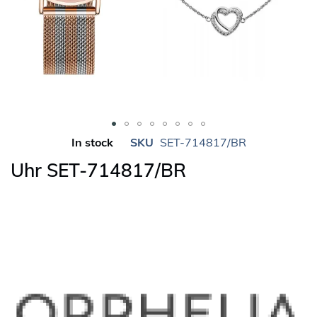
Skip
In stock
SKU
SET-714817/BR
to
Uhr SET-714817/BR
the
beginning
of
the
images
gallery