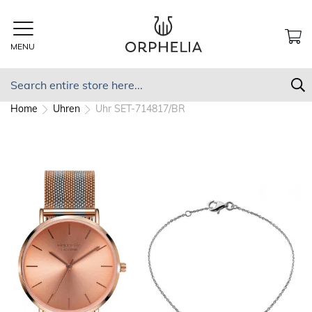
Skip
to
Content
MENU
MY
Search
S
Home
Uhren
Uhr SET-714817/BR
Skip
to
the
end
of
the
images
gallery