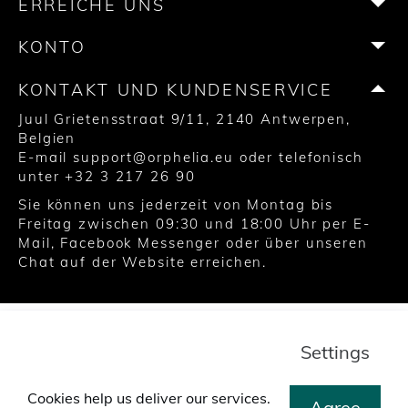
ERREICHE UNS
k
a
s
m
t
KONTO
KONTAKT UND KUNDENSERVICE
Juul Grietensstraat 9/11, 2140 Antwerpen,
Belgien
E-mail
support@orphelia.eu
oder telefonisch
unter
+32 3 217 26 90
Sie können uns jederzeit von Montag bis
Freitag zwischen 09:30 und 18:00 Uhr per E-
Mail, Facebook Messenger oder über unseren
Chat auf der Website erreichen.
© 2020 United Watch Trading Group
Geschäftsbedingungen
Datenschutz
Settings
Cookie Richtlinien
Cookies help us deliver our services.
Agree